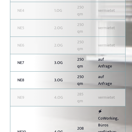
250
NE4
1.OG
vermietet
qm
250
NE5
2.OG
vermietet
qm
250
NE6
2.OG
vermietet
qm
250
auf
NE7
3.OG
qm
Anfrage
250
auf
NE8
3.OG
qm
Anfrage
285
NE9
4.OG
vermietet
qm
🗲
CoWorking,
Büros
208
NE10
4.OG
verfügbar: