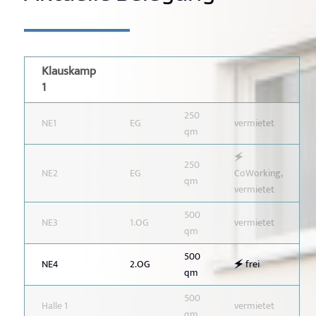
Klauskamp
1
250
NE1
EG
vermietet
qm
🗲
250
NE2
EG
CoWorking,
qm
vermietet
500
NE3
1.OG
vermietet
qm
500
NE4
2.OG
🗲 frei
qm
500
Halle 1
vermietet
qm