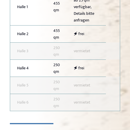
ab 25 qm
455
Halle 1
verfügbar,
qm
Details bitte
anfragen
455
Halle 2
🗲 frei
qm
250
Halle 3
vermietet
qm
250
Halle 4
🗲 frei
qm
250
Halle 5
vermietet
qm
250
Halle 6
vermietet
qm