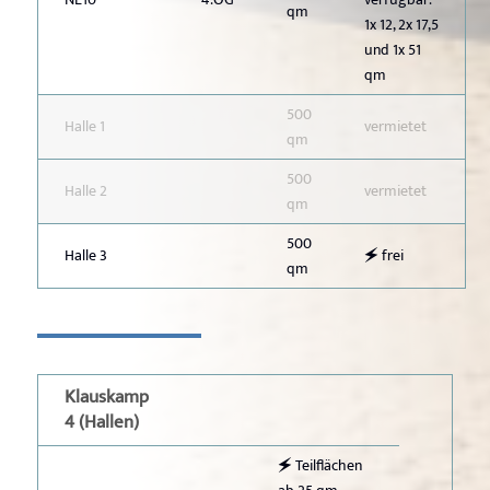
qm
1x 12, 2x 17,5
und 1x 51
qm
500
Halle 1
vermietet
qm
500
Halle 2
vermietet
qm
500
Halle 3
🗲 frei
qm
Klauskamp
4 (Hallen)
🗲 Teilflächen